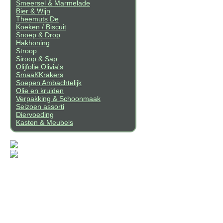
Smeersel & Marmelade
Bier & Wijn
Theemuts De
Koeken / Biscuit
Snoep & Drop
Hakhoning
Stroop
Siroop & Sap
Olijfolie Olivia's
SmaaKKrakers
Soepen Ambachtelijk
Olie en kruiden
Verpakking & Schoonmaak
Seizoen assorti
Diervoeding
Kasten & Meubels