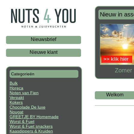
Nieuw in ass
Nieuwsbrief
Nieuwe klant
>> klik hier
Zomer 
Categorieën
Bulk
Horeca
Noten van Fien
Welkom
Verpakt
Kokers
Chocolade De luxe
Nougat
GREETJE BY Homemade
Worst & Fuet
Worst & Fuet snackers
Kaasdippers & Kruiden