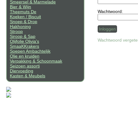
Smeersel & Marmelade
Bier & Wijn
Wachtwoord:
Theemuts De
Koeken / Biscuit
Snoep & Drop
Hakhoning
Stroop
Siroop & Sap
Wachtwoord verget
Olijfolie Olivia's
SmaaKKrakers
Soepen Ambachtelijk
Olie en kruiden
Verpakking & Schoonmaak
Seizoen assorti
Diervoeding
Kasten & Meubels