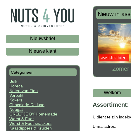
Nieuw in ass
Nieuwsbrief
Nieuwe klant
>> klik hier
Zomer 
Categorieën
Bulk
Horeca
Noten van Fien
Welkom
Verpakt
Kokers
Assortiment:
Chocolade De luxe
Nougat
GREETJE BY Homemade
U dient te zijn inge
Worst & Fuet
Worst & Fuet snackers
E-mailadres:
Kaasdippers & Kruiden