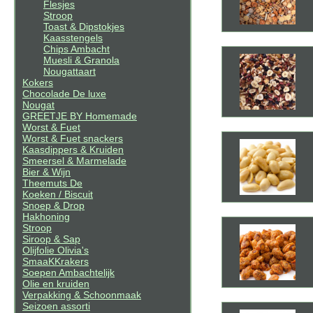
Flesjes
Stroop
Toast & Dipstokjes
Kaasstengels
Chips Ambacht
Muesli & Granola
Nougattaart
Kokers
Chocolade De luxe
Nougat
GREETJE BY Homemade
Worst & Fuet
Worst & Fuet snackers
Kaasdippers & Kruiden
Smeersel & Marmelade
Bier & Wijn
Theemuts De
Koeken / Biscuit
Snoep & Drop
Hakhoning
Stroop
Siroop & Sap
Olijfolie Olivia's
SmaaKKrakers
Soepen Ambachtelijk
Olie en kruiden
Verpakking & Schoonmaak
Seizoen assorti