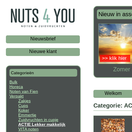
Nieuw in ass
Nieuwsbrief
Nieuwe klant
>> klik hier
Zomer 
Categorieën
Bulk
Horeca
Noten van Fien
Welkom
Verpakt
Zakjes
Categorie: AC
Cups
Koker
Emmertje
Zuidvruchten in cupje
ACTIE Lekker makkelijk
VITA noten