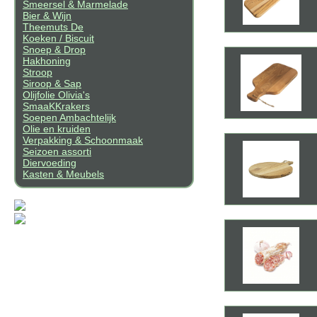
Smeersel & Marmelade
Bier & Wijn
Theemuts De
Koeken / Biscuit
Snoep & Drop
Hakhoning
Stroop
Siroop & Sap
Olijfolie Olivia's
SmaaKKrakers
Soepen Ambachtelijk
Olie en kruiden
Verpakking & Schoonmaak
Seizoen assorti
Diervoeding
Kasten & Meubels