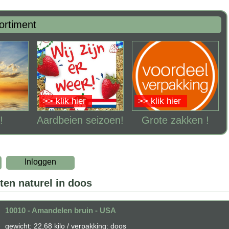
ortiment
>> klik hier
>> klik hier
!
Aardbeien seizoen!
Grote zakken !
Inloggen
ten naturel in doos
10010 - Amandelen bruin - USA
gewicht: 22,68 kilo / verpakking: doos