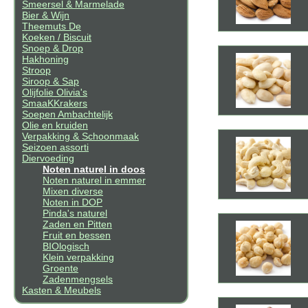
Smeersel & Marmelade
Bier & Wijn
Theemuts De
Koeken / Biscuit
Snoep & Drop
Hakhoning
Stroop
Siroop & Sap
Olijfolie Olivia's
SmaaKKrakers
Soepen Ambachtelijk
Olie en kruiden
Verpakking & Schoonmaak
Seizoen assorti
Diervoeding
Noten naturel in doos
Noten naturel in emmer
Mixen diverse
Noten in DOP
Pinda's naturel
Zaden en Pitten
Fruit en bessen
BIOlogisch
Klein verpakking
Groente
Zadenmengsels
Kasten & Meubels