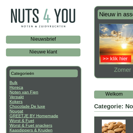
Nieuw in ass
Nieuwsbrief
Nieuwe klant
>> klik hier
Zomer 
Categorieën
Bulk
Horeca
Noten van Fien
Welkom
Verpakt
Kokers
Categorie: No
Chocolade De luxe
Nougat
GREETJE BY Homemade
Worst & Fuet
Worst & Fuet snackers
Kaasdippers & Kruiden