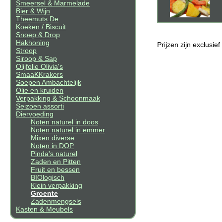
Smeersel & Marmelade
Bier & Wijn
Theemuts De
Koeken / Biscuit
Snoep & Drop
Hakhoning
Prijzen zijn exclusie
Stroop
Siroop & Sap
Olijfolie Olivia's
SmaaKKrakers
Soepen Ambachtelijk
Olie en kruiden
Verpakking & Schoonmaak
Seizoen assorti
Diervoeding
Noten naturel in doos
Noten naturel in emmer
Mixen diverse
Noten in DOP
Pinda's naturel
Zaden en Pitten
Fruit en bessen
BIOlogisch
Klein verpakking
Groente
Zadenmengsels
Kasten & Meubels