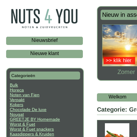
Nieuw in ass
Nieuwsbrief
Nieuwe klant
>> klik hier
Zomer 
Categorieën
Bulk
Horeca
Noten van Fien
Welkom
Verpakt
Kokers
Categorie: G
Chocolade De luxe
Nougat
GREETJE BY Homemade
Worst & Fuet
Worst & Fuet snackers
Kaasdippers & Kruiden