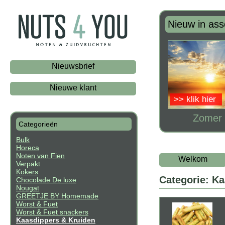
Nieuw in ass
Nieuwsbrief
Nieuwe klant
>> klik hier
Zomer 
Categorieën
Bulk
Horeca
Noten van Fien
Welkom
Verpakt
Kokers
Categorie: K
Chocolade De luxe
Nougat
GREETJE BY Homemade
Worst & Fuet
Worst & Fuet snackers
Kaasdippers & Kruiden