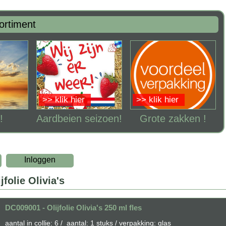
ortiment
>> klik hier
>> klik hier
!
Aardbeien seizoen!
Grote zakken !
Inloggen
jfolie Olivia's
DC009001 - Olijfolie Olivia's 250 ml fles
aantal in collie: 6 / aantal: 1 stuks / verpakking: glas