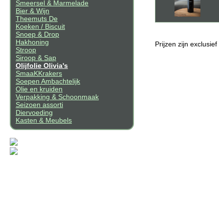
Smeersel & Marmelade
Bier & Wijn
Theemuts De
Koeken / Biscuit
Snoep & Drop
Hakhoning
Prijzen zijn exclusie
Stroop
Siroop & Sap
Olijfolie Olivia's
SmaaKKrakers
Soepen Ambachtelijk
Olie en kruiden
Verpakking & Schoonmaak
Seizoen assorti
Diervoeding
Kasten & Meubels