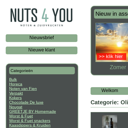
Nieuw in ass
Nieuwsbrief
Nieuwe klant
>> klik hier
Zomer 
Categorieën
Bulk
Horeca
Noten van Fien
Welkom
Verpakt
Kokers
Categorie: Oli
Chocolade De luxe
Nougat
GREETJE BY Homemade
Worst & Fuet
Worst & Fuet snackers
Kaasdippers & Kruiden