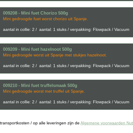
009208 - Mini fuet Chorizo 500g
Mini gedroogde fuet worst chorizo uit Spanje.
aantal in collie: 2 / aantal: 1 stuks / verpakking: Flowpack / Vacuum
009209 - Mini fuet hazelnoot 500g
Mini gedroogde worst uit Spanje met stukjes hazelnoot.
aantal in collie: 2 / aantal: 1 stuks / verpakking: Flowpack / Vacuum
009210 - Mini fuet truffelsmaak 500g
Mini gedroogde worst met truffel uit Spanje.
aantal in collie: 2 / aantal: 1 stuks / verpakking: Flowpack / Vacuum
f transportkosten / op alle leveringen zijn de
Algemene voorwaarden Nuts