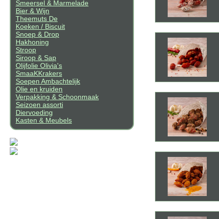
Smeersel & Marmelade
Bier & Wijn
Theemuts De
Koeken / Biscuit
Snoep & Drop
Hakhoning
Stroop
Siroop & Sap
Olijfolie Olivia's
SmaaKKrakers
Soepen Ambachtelijk
Olie en kruiden
Verpakking & Schoonmaak
Seizoen assorti
Diervoeding
Kasten & Meubels