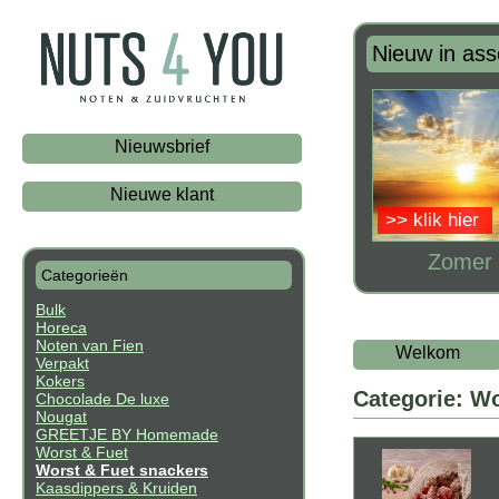
Nieuw in ass
Nieuwsbrief
Nieuwe klant
>> klik hier
Zomer 
Categorieën
Bulk
Horeca
Noten van Fien
Welkom
Verpakt
Kokers
Categorie: Wo
Chocolade De luxe
Nougat
GREETJE BY Homemade
Worst & Fuet
Worst & Fuet snackers
Kaasdippers & Kruiden