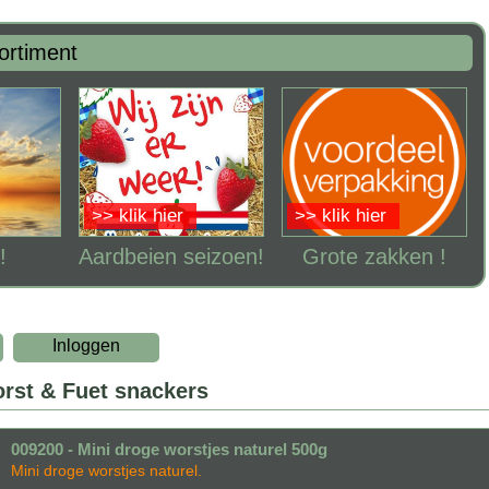
ortiment
>> klik hier
>> klik hier
!
Aardbeien seizoen!
Grote zakken !
Inloggen
rst & Fuet snackers
009200 - Mini droge worstjes naturel 500g
Mini droge worstjes naturel.