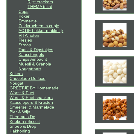
Rijst crackers
THEMA tekst
Cups
Koker
Emmertje
Zuidvruchten in cupje
ACTIE Lekker makkelijk
VITA noten
Flesjes
Stroop
Toast & Dipstokjes
Kaasstengels
Chips Ambacht
Muesli & Granola
Nougattaart
Kokers
Chocolade De luxe
Nougat
GREETJE BY Homemade
Worst & Fuet
Worst & Fuet snackers
Kaasdippers & Kruiden
Smeersel & Marmelade
Bier & Wijn
Theemuts De
Koeken / Biscuit
Snoep & Drop
Hakhoning