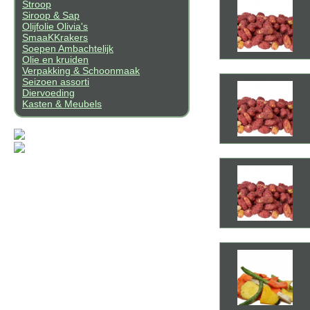
Stroop
Siroop & Sap
Olijfolie Olivia's
SmaaKKrakers
Soepen Ambachtelijk
Olie en kruiden
Verpakking & Schoonmaak
Seizoen assorti
Diervoeding
Kasten & Meubels