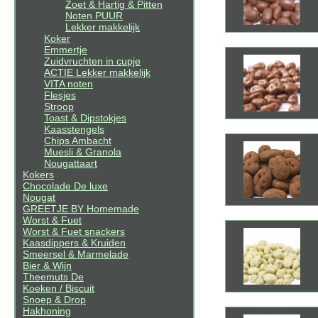
Zoet & Hartig & Pitten
Noten PUUR
Lekker makkelijk
Koker
Emmertje
Zuidvruchten in cupje
ACTIE Lekker makkelijk
VITA noten
Flesjes
Stroop
Toast & Dipstokjes
Kaasstengels
Chips Ambacht
Muesli & Granola
Nougattaart
Kokers
Chocolade De luxe
Nougat
GREETJE BY Homemade
Worst & Fuet
Worst & Fuet snackers
Kaasdippers & Kruiden
Smeersel & Marmelade
Bier & Wijn
Theemuts De
Koeken / Biscuit
Snoep & Drop
Hakhoning