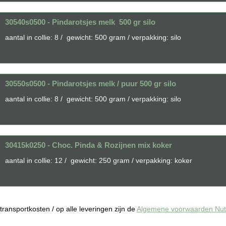
30540s0500 - Pindarotsjes melk 500 gr silo
aantal in collie: 8 / gewicht: 500 gram / verpakking: silo
30550s0500 - Pindarotsjes melk / puur 500 gr silo
aantal in collie: 8 / gewicht: 500 gram / verpakking: silo
30415k0250 - Choc. Pinda & Rozijnen mix koker
aantal in collie: 12 / gewicht: 250 gram / verpakking: koker
f transportkosten / op alle leveringen zijn de
Algemene voorwaarden Nuts