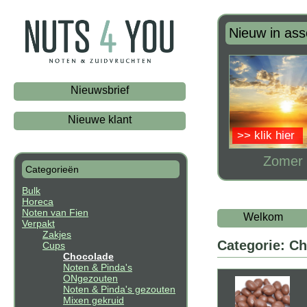
Nieuw in ass
Nieuwsbrief
Nieuwe klant
>> klik hier
Zomer 
Categorieën
Bulk
Horeca
Noten van Fien
Welkom
Verpakt
Zakjes
Categorie: C
Cups
Chocolade
Noten & Pinda's
ONgezouten
Noten & Pinda's gezouten
Mixen gekruid