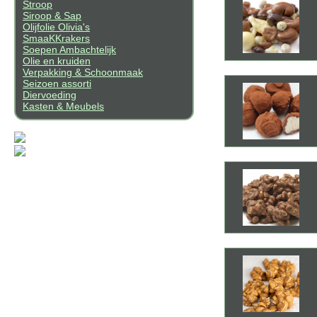
Stroop
Siroop & Sap
Olijfolie Olivia's
SmaaKKrakers
Soepen Ambachtelijk
Olie en kruiden
Verpakking & Schoonmaak
Seizoen assorti
Diervoeding
Kasten & Meubels