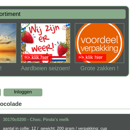
ortiment
>> klik hier
>> klik hier
!
Aardbeien seizoen!
Grote zakken !
Inloggen
hocolade
30170c0200 - Choc. Pinda's melk
aantal in collie: 12 / gewicht: 200 gram / verpakking: cup