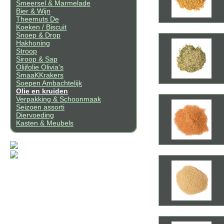
Smeersel & Marmelade
Bier & Wijn
Theemuts De
Koeken / Biscuit
Snoep & Drop
Hakhoning
Stroop
Siroop & Sap
Olijfolie Olivia's
SmaaKKrakers
Soepen Ambachtelijk
Olie en kruiden
Verpakking & Schoonmaak
Seizoen assorti
Diervoeding
Kasten & Meubels