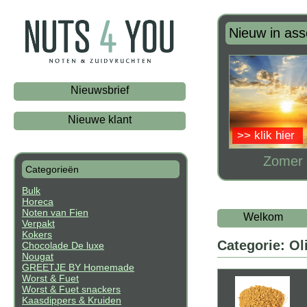
Nieuw in ass
Nieuwsbrief
Nieuwe klant
>> klik hier
Zomer 
Categorieën
Bulk
Horeca
Noten van Fien
Welkom
Verpakt
Kokers
Categorie: Ol
Chocolade De luxe
Nougat
GREETJE BY Homemade
Worst & Fuet
Worst & Fuet snackers
Kaasdippers & Kruiden