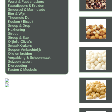
Worst & Fuet snackers
Kaasdippers & Kruiden
Smeersel & Marmelade
Bier & Wijn
Theemuts De
Koeken / Biscuit
Snoep & Drop
Hakhoning
Stroop
Siroop & Sap
Olijfolie Olivia's
SmaaKKrakers
Soepen Ambachtelijk
Olie en kruiden
Verpakking & Schoonmaak
Seizoen assorti
Diervoeding
Kasten & Meubels