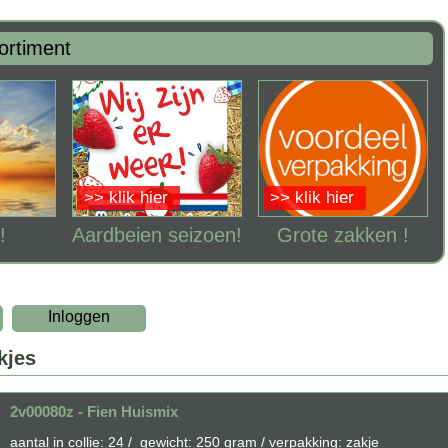
ortiment
>> klik hier
>> klik hier
!
Aardbeien seizoen!
Grote zakken !
Inloggen
kjes
2v00080z - Fien Huismix
aantal in collie: 24 / gewicht: 250 gram / verpakking: zakje