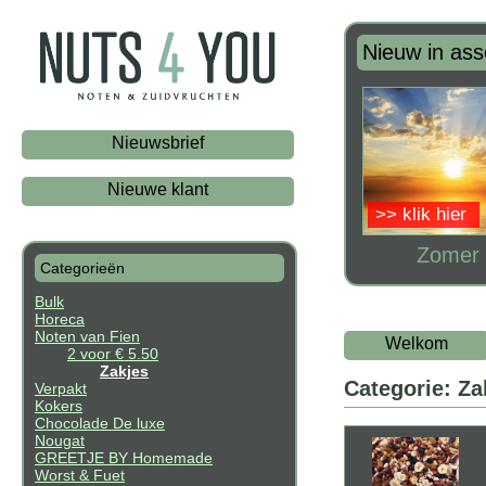
Nieuw in ass
Nieuwsbrief
Nieuwe klant
>> klik hier
Zomer 
Categorieën
Bulk
Horeca
Noten van Fien
Welkom
2 voor € 5.50
Zakjes
Categorie: Za
Verpakt
Kokers
Chocolade De luxe
Nougat
GREETJE BY Homemade
Worst & Fuet