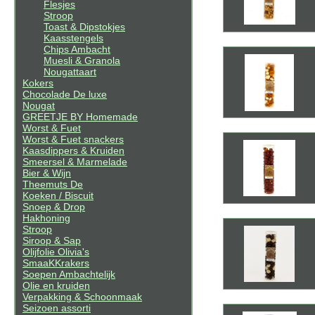
Flesjes
Stroop
Toast & Dipstokjes
Kaasstengels
Chips Ambacht
Muesli & Granola
Nougattaart
Kokers
Chocolade De luxe
Nougat
GREETJE BY Homemade
Worst & Fuet
Worst & Fuet snackers
Kaasdippers & Kruiden
Smeersel & Marmelade
Bier & Wijn
Theemuts De
Koeken / Biscuit
Snoep & Drop
Hakhoning
Stroop
Siroop & Sap
Olijfolie Olivia's
SmaaKKrakers
Soepen Ambachtelijk
Olie en kruiden
Verpakking & Schoonmaak
Seizoen assorti